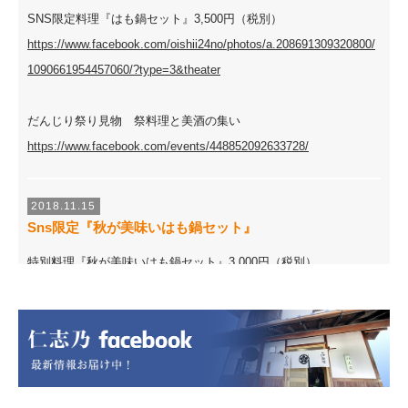
SNS限定料理『はも鍋セット』3,500円（税別）
https://www.facebook.com/oishii24no/photos/a.208691309320800/
1090661954457060/?type=3&theater
だんじり祭り見物 祭料理と美酒の集い
https://www.facebook.com/events/448852092633728/
2018.11.15
Sns限定『秋が美味いはも鍋セット』
特別料理『秋が美味いはも鍋セット』3,000円（税別）
先月来より大好評でしたので引き続き９月も行います！
はもの美味しいじきは本当は秋でございます、今回はリピートの
方もおられると思いますので鍋料理以外のお料理をすべて一新し
ております。
特に今回は大阪料理５０選にも選ばれた仁志乃渾身の逸品『秋鱧