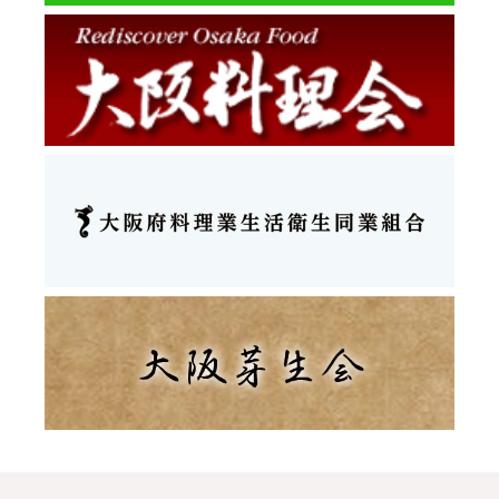
酒をお楽しみ下さい。
会費：7,000円（税込）
https://www.facebook.com/events/804428519947923/
2018.11.15
幻の『魚庭あこう』フェアーIN仁志乃
7月2日〜15日
大阪府の主催の「魚庭あこうフェアー」を仁志乃でおこないま
す！
冬の河豚夏のあこうと言われるぐらい美味しい魚で稚魚の放流や
サイズの制限で最近漁獲高が増えております。
魚庭あこうづくしコース 10,000円（姿造り・姿蒸し付）
魚庭あこう鍋コース 8,000円
税別 2名様より