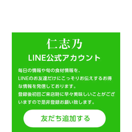
と鱧塩辛の炮烙焼き』をお付けしております。
営業業日の17時~21時まででお支払は必ず現金にてお願いいたしま
す。ご予約はお電話にて必ずSMS限定とお伝えお願いいたしま
す。
満室になっておりましたらお断りすることがございますのでなる
べく早くご予約願います。
https://www.facebook.com/events/242834879756778/
2018.11.15
だんじり祭り見物 祭料理と美酒の集い
だんじ祭りの醍醐味やり回しを仁志乃２階座敷より見物していた
だけます。
仁志乃横から８台のだんじりがパレードをし時間を空けず次々に
豪快なやり回しを見物していただけます。
お料理も渡り蟹をはじめ色々ご用意しております。
店主は祭参加のため十分なおもてなしはできませんがお料理とお